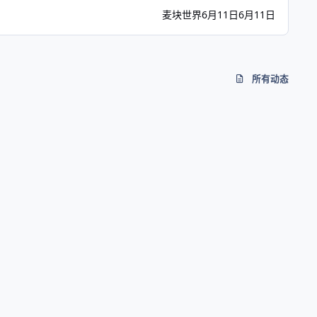
 卡尔·厄本 Karl Urban (饰 强尼·凯奇 Johnny Cage) 阿
麦块世界
6月11日
6月11日
essica McNamee (饰 刀锋索尼娅 Sonya Blade)
康 Shao Kahn) 林路迪 Ludi Lin (饰 刘康 Liu
所有动态