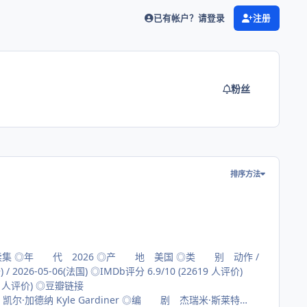
已有帐户？请登录
注册
粉丝
排序方法
真人快打续集 ◎年 代 2026 ◎产 地 美国 ◎类 别 动作 /
国) ◎IMDb评分 6.9/10 (22619 人评价)
导 演 凯尔·加德纳 Kyle Gardiner ◎编 剧 杰瑞米·斯莱特