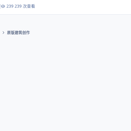
later / 埃德·布恩 Ed Boon / 约翰·托拜亚斯 John Tobias ◎主 演
复
239 次查看
 Adeline Rudolph (饰 吉塔娜 Kitana) 杰西卡·麦克娜美 J
sh Lawson (饰 卡诺 Kano) 马丁·福特 Martyn Ford (饰 绍
) 麦卡德·布…
原版建筑创作