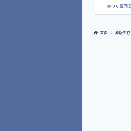
Jeremy S
0 篇回
德莱恩·鲁道夫
约什·劳森 Jo
Kang
首页
原版生存