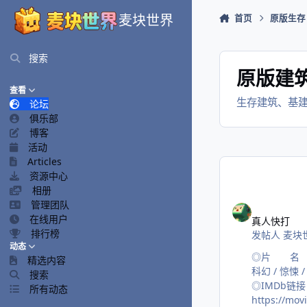
跳转到帖子
麦块世界
首页
原版生存
搜索
原版建
查看
生存建筑、基
论坛
俱乐部
博客
活动
Articles
资源中心
相册
真人快打
管理团队
在线用户
真人快打
排行榜
发帖人
麦块
动态
◎片 名 真人
精选内容
科幻 / 惊悚 / 
搜索
◎IMDb链接 https://www.imdb.com/title/tt17490712/ ◎豆瓣评分 6.3/10 (12146 人评价) ◎豆
所有动态
https://