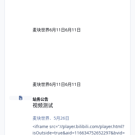
https://movie.douban.com/subject/35754057/
◎片 长 116分钟 ◎导 演 凯尔·加德纳
Kyle Gardiner ◎编 剧 杰瑞米·斯莱特
Jeremy Slater / 埃德·布恩 Ed Boon / 约翰·托拜亚
斯 John Tobias ◎主 演 卡尔·厄本 Karl
麦块世界
6月11日
6月11日
Urban (饰 强尼·凯奇 Johnny Cage)
阿德莱恩·鲁道夫 Adeline Rudolph (饰 吉塔娜
Kita
麦块世界
6月11日
6月11日
视频测试
站务公告
视频测试
麦块世界
．
5月26日
<iframe src="//player.bilibili.com/player.html?
isOutside=true&aid=116634752652297&bvid=