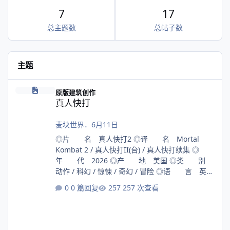
7
17
总主题数
总帖子数
主题
真人快打
原版建筑创作
真人快打
麦块世界
．
6月11日
◎片 名 真人快打2 ◎译 名 Mortal
Kombat 2 / 真人快打II(台) / 真人快打续集 ◎
年 代 2026 ◎产 地 美国 ◎类 别
动作 / 科幻 / 惊悚 / 奇幻 / 冒险 ◎语 言 英语
◎上映日期 2026-05-08(美国 / 中国大陆) /
0 篇回复
257 次查看
2026-05-06(法国) ◎IMDb评分 6.9/10 (22619 人
评价) ◎IMDb链接
https://www.imdb.com/title/tt17490712/ ◎豆
瓣评分 6.3/10 (12146 人评价) ◎豆瓣链接