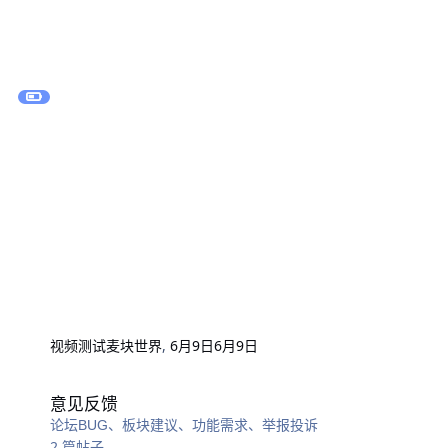
视频测试
麦块世界
,
6月9日
6月9日
意见反馈
意见反馈
论坛BUG、板块建议、功能需求、举报投诉
2
篇帖子