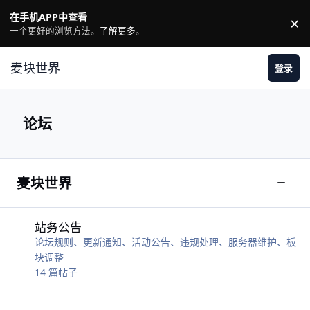
跳转到帖子
在手机APP中查看
×
驳
一个更好的浏览方法。
了解更多
。
麦块世界
登录
论坛
麦块世界
切换
站务公告
站务公告
论坛规则、更新通知、活动公告、违规处理、服务器维护、板
块调整
14
篇帖子