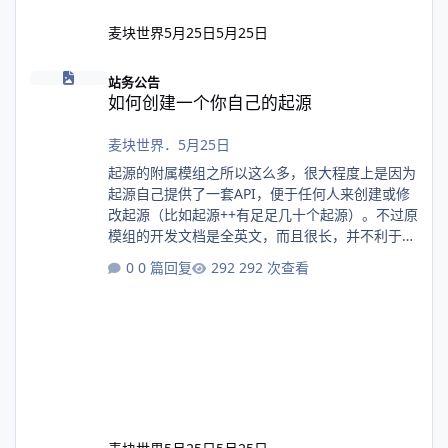
麦块世界
5月25日
5月25日
如何创建一个你自己的起源
站务公告
如何创建一个你自己的起源
麦块世界
．
5月25日
起源的附属模组之所以这么多，很大程度上是因为
起源自己提供了一套API，便于任何人来创建或修
改起源（比如起源++有足足几十个起源）。不过原
模组的开发文档是全英文，而且很长，并不利于国
内玩家开发。基于此，我决定动笔写一份比较通俗
0 篇回复
292 次查看
易懂的入门教程，希望能够帮助大家了解创建一个
起源的流程。 如果语言能力允许，更推荐大家去
阅读起源的开发文档，会更加有帮助：Origins
Documentation。同时，在阅读本篇教程之前，
也希望你已经理解了数据包的结构及JSON文件的
写法。如果还没有，可以先阅读一下中文
Minecraft wiki的相关内容。 零、前置准备 由于
创建起源需要我们大量创建并修改JSON文件，我
强烈推荐大家使用微软开发的VS Code，并在扩展