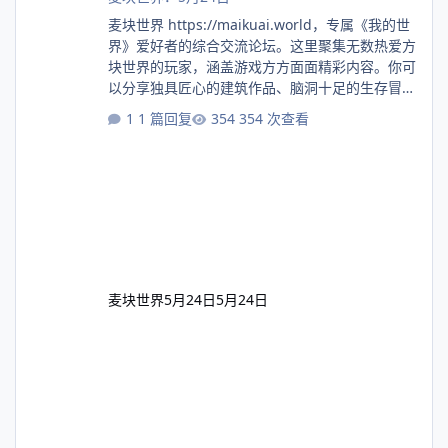
麦块世界 https://maikuai.world，专属《我的世
界》爱好者的综合交流论坛。这里聚集无数热爱方
块世界的玩家，涵盖游戏方方面面精彩内容。你可
以分享独具匠心的建筑作品、脑洞十足的生存冒
险、精巧复杂的红石机械，也能交流光影材质美
1 篇回复
354 次查看
化、模组整合搭配、游戏版本适配等游玩技巧。论
坛内设服务器搭建、高阶指令运用、游戏故障排
查、资源素材共享等技术板块，为萌新答疑，供大
神切磋。社区氛围和睦友善，没有门槛隔阂，无论
刚入门的新手，还是深耕多年的资深玩家，都能在
此畅谈玩法、展示创作、结识同好伙伴，一同探索
方块天地里无穷无尽的创意与乐趣。🥰
麦块世界
5月24日
5月24日