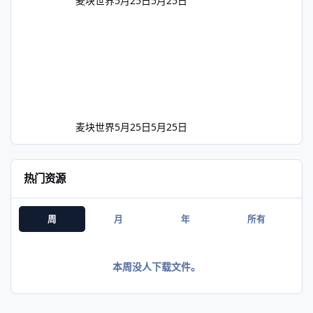
麦块世界
5月25日
5月25日
商店中搜索并下载Origins Mod Helper，可以有
效提高开发效率，减少查wiki的时间。本文也正基
于这种开发环境来讲解。如果你不会使用VS
Code，推荐搜索相关教程，本文不再赘述。 一、
创建一个数据包 正如前文所说，起源的API是基于
数据包的。如果我们想要创建一些独属于自己的起
源，首先要创建一个数据包。第一步，创建一个名
字只有英文
麦块世界
5月25日
5月25日
热门资源
周
月
年
所有
本周没人下载文件。