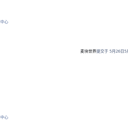
源中心
麦块世界
提交于
5月26日
5
源中心