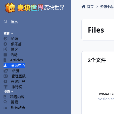
跳转到帖子
麦块世界
首页
资源中心
搜索
Files
查看
论坛
俱乐部
博客
活动
2个文件
Articles
资源中心
相册
管理团队
在线用户
invision communi
排行榜
动态
invision
精选内容
invision
搜索
所有动态